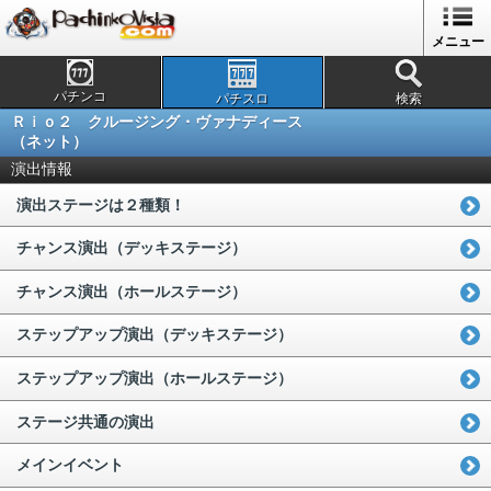
メニュー
パチンコ
パチスロ
検索
Ｒｉｏ２ クルージング・ヴァナディース
（ネット）
演出情報
演出ステージは２種類！
チャンス演出（デッキステージ）
チャンス演出（ホールステージ）
ステップアップ演出（デッキステージ）
ステップアップ演出（ホールステージ）
ステージ共通の演出
メインイベント