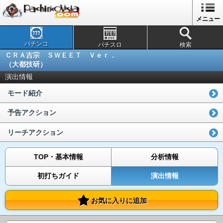
メニュー
パチンコ
パチスロ
検索
ＣＲＡ吉宗 ＳＷＥＥＴ Ｖｅｒ．
（大都技研）
演出情報
モード紹介
予告アクション
リーチアクション
TOP・基本情報
分析情報
初打ちガイド
演出情報
お気に入りに追加