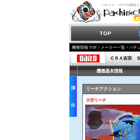
パチンコ・パチスロ総合コ
機種情報 TOP
>
メーカー一覧
>
パチ
ＣＲＡ吉宗 
機種基本情報
演
リーチアクション
大空リーチ
出