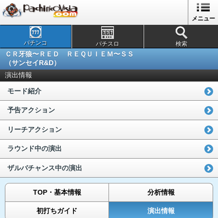
メニュー
パチンコ
パチスロ
検索
ＣＲ牙狼〜ＲＥＤ ＲＥＱＵＩＥＭ〜ＳＳ
（サンセイR&D）
演出情報
モード紹介
予告アクション
リーチアクション
ラウンド中の演出
ザルバチャンス中の演出
TOP・基本情報
分析情報
初打ちガイド
演出情報