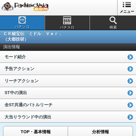
メニュー
パチンコ
パチスロ
検索
ＣＲ秘宝伝 ミドル Ｖｅｒ．
（大都技研）
演出情報
モード紹介
予告アクション
リーチアクション
ST中の演出
全ST共通のバトルリーチ
大当りラウンド中の演出
TOP・基本情報
分析情報