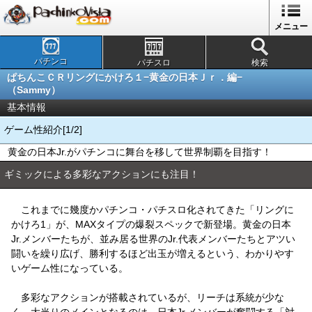
メニュー
パチンコ
パチスロ
検索
ぱちんこＣＲリングにかけろ１−黄金の日本Ｊｒ．編−
（Sammy）
基本情報
ゲーム性紹介[1/2]
黄金の日本Jr.がパチンコに舞台を移して世界制覇を目指す！
ギミックによる多彩なアクションにも注目！
これまでに幾度かパチンコ・パチスロ化されてきた「リングに
かけろ1」が、MAXタイプの爆裂スペックで新登場。黄金の日本
Jr.メンバーたちが、並み居る世界のJr.代表メンバーたちとアツい
闘いを繰り広げ、勝利するほど出玉が増えるという、わかりやす
いゲーム性になっている。
多彩なアクションが搭載されているが、リーチは系統が少な
く、大当りのメインとなるのは、日本Jr.メンバーが奮闘する「対