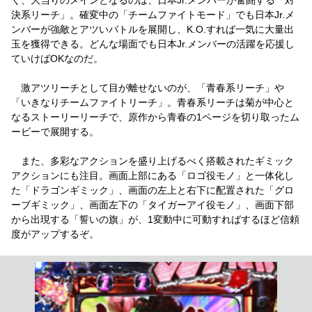
決系リーチ」。確変中の「チームファイトモード」でも日本Jr.メ
ンバーが強敵とアツいバトルを展開し、K.O.すれば一気に大量出
玉を獲得できる。どんな場面でも日本Jr.メンバーの活躍を応援し
ていけばOKなのだ。
激アツリーチとして目が離せないのが、「青春系リーチ」や
「いきなりチームファイトリーチ」。青春系リーチは菊が中心と
なるストーリーリーチで、原作から青春の1ページを切り取ったム
ービーで展開する。
また、多彩なアクションを盛り上げるべく搭載されたギミック
アクションにも注目。画面上部にある「ロゴ役モノ」と一体化し
た「ドラゴンギミック」、画面の左上と右下に配置された「グロ
ーブギミック」、画面左下の「タイガーアイ役モノ」、画面下部
から出現する「誓いの旗」が、1変動中に可動すればするほど信頼
度がアップするぞ。