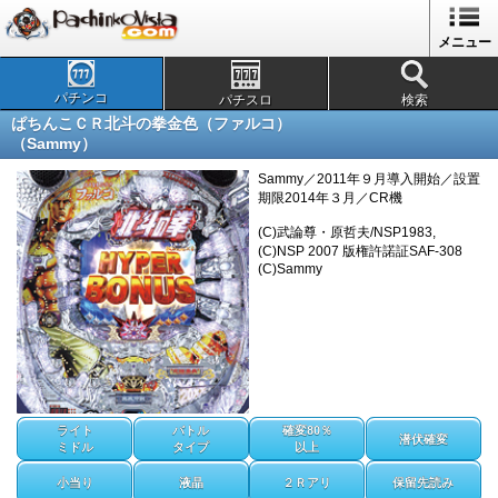
メニュー
パチンコ
パチスロ
検索
ぱちんこＣＲ北斗の拳金色（ファルコ）
（Sammy）
Sammy／2011年９月導入開始／設置
期限2014年３月／CR機
(C)武論尊・原哲夫/NSP1983,
(C)NSP 2007 版権許諾証SAF-308
(C)Sammy
ライト
バトル
確変80％
潜伏確変
ミドル
タイプ
以上
小当り
液晶
２Ｒアリ
保留先読み