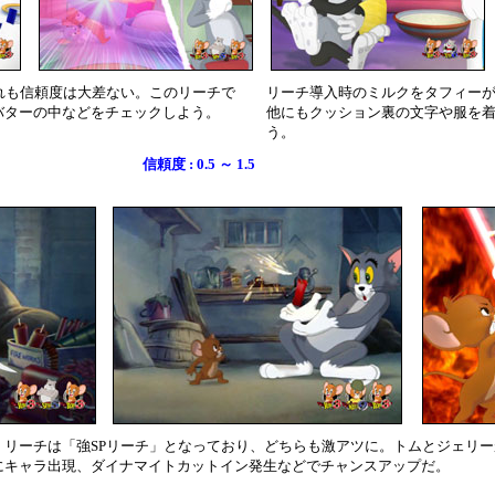
れも信頼度は大差ない。このリーチで
リーチ導入時のミルクをタフィーが
バターの中などをチェックしよう。
他にもクッション裏の文字や服を
う。
信頼度 : 0.5 ～ 1.5
」リーチは「強SPリーチ」となっており、どちらも激アツに。トムとジェリ
にキャラ出現、ダイナマイトカットイン発生などでチャンスアップだ。