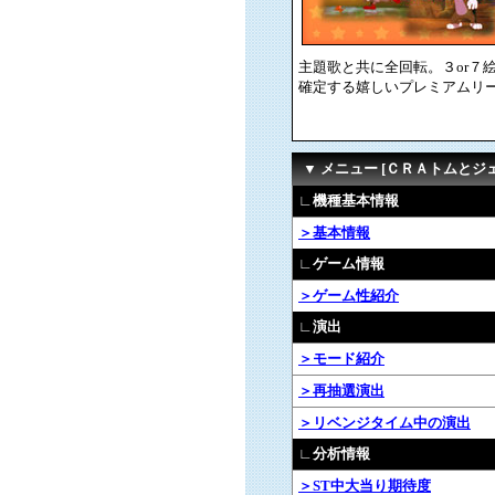
主題歌と共に全回転。３or７
確定する嬉しいプレミアムリ
▼ メニュー [ＣＲＡトムと
∟機種基本情報
＞基本情報
∟ゲーム情報
＞ゲーム性紹介
∟演出
＞モード紹介
＞再抽選演出
＞リベンジタイム中の演出
∟分析情報
＞ST中大当り期待度