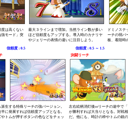
頼度は高くない
最大３ラインまで増加。当然ライン数が多い
ドミノステ
勉強モード」突
ほど信頼度もアップする。導入時のカナリヤ
ーチの弱バ
やジェリーの表情の違いに注目しよう。
板、着陸時
信頼度 : 0.5
信頼度 : 0.5 ～ 1.5
チ
決闘リーチ
ら派生する特殊リーチの強バージョン。
左右絵柄消灯後orリーチの途中で
後半に発展すれば信頼度アップとなる。
が勝利すれば大当りとなる。対戦
ズやトムが押すボタンの色などをチェッ
だ。他にも、時計の枠やトムの銃