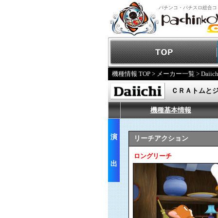
パチンコ・パチスロ総合コ
機種情報 TOP
>
メーカー一覧
>
Daiich
ＣＲＡトムと
機種基本情報
演
リーチアクション
ロングリーチ
出