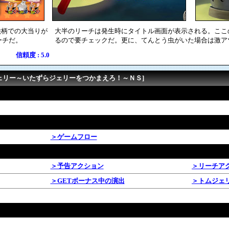
絵柄での大当りが
大半のリーチは発生時にタイトル画面が表示される。ここ
ーチだ。
るので要チェックだ。更に、てんとう虫がいた場合は激アツ
信頼度 : 5.0
ジェリー～いたずらジェリーをつかまえろ！～ＮＳ]
＞ゲームフロー
＞予告アクション
＞リーチア
＞GETボーナス中の演出
＞トムジェ