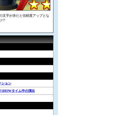
の文字が赤だと信頼度アップとな
!?
クション
リSHOWタイム中の演出