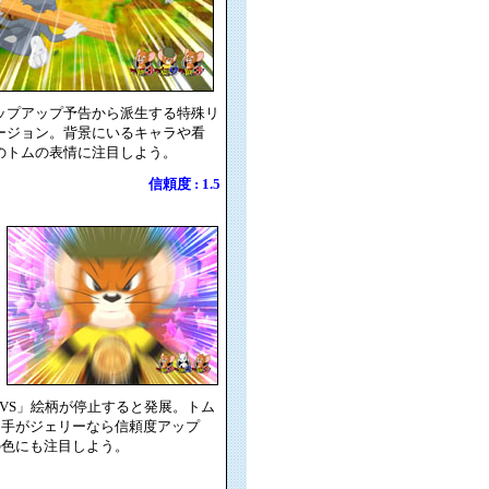
ップアップ予告から派生する特殊リ
ージョン。背景にいるキャラや看
のトムの表情に注目しよう。
信頼度 : 1.5
「VS」絵柄が停止すると発展。トム
相手がジェリーなら信頼度アップ
の色にも注目しよう。