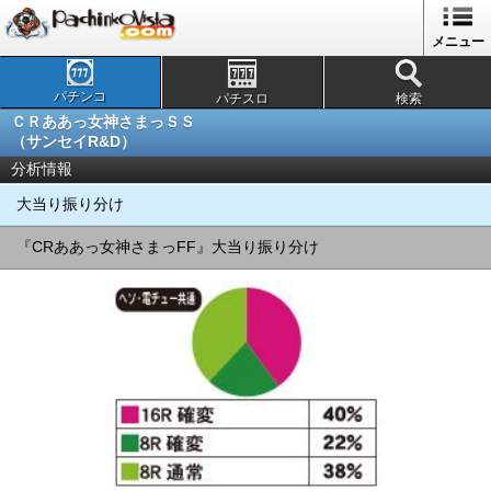
メニュー
パチンコ
パチスロ
検索
ＣＲああっ女神さまっＳＳ
（サンセイR&D）
分析情報
大当り振り分け
『CRああっ女神さまっFF』大当り振り分け