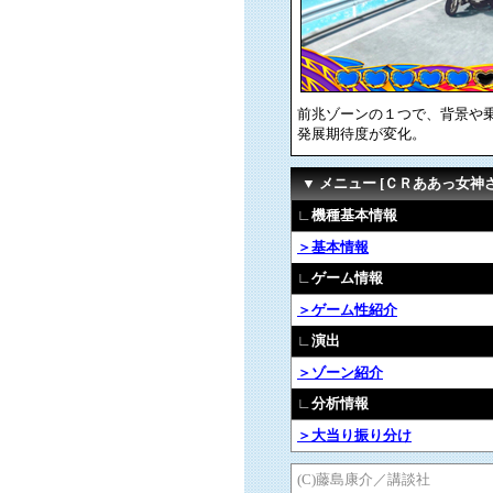
前兆ゾーンの１つで、背景や
発展期待度が変化。
▼ メニュー [ＣＲああっ女神
∟機種基本情報
＞基本情報
∟ゲーム情報
＞ゲーム性紹介
∟演出
＞ゾーン紹介
∟分析情報
＞大当り振り分け
(C)藤島康介／講談社