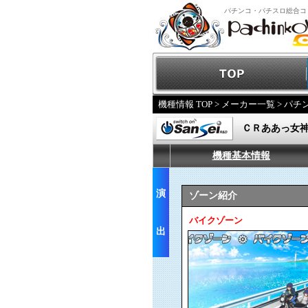
パチンコ・パチスロ総合コ
機種情報 TOP
>
メーカー一覧
>
パチ
ＣＲああっ女
機種基本情報
演
ゾーン紹介
バイクゾーン
出