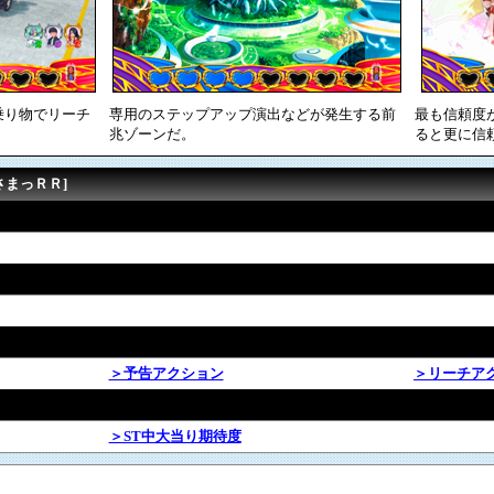
乗り物でリーチ
専用のステップアップ演出などが発生する前
最も信頼度
兆ゾーンだ。
ると更に信
さまっＲＲ]
＞予告アクション
＞リーチア
＞ST中大当り期待度