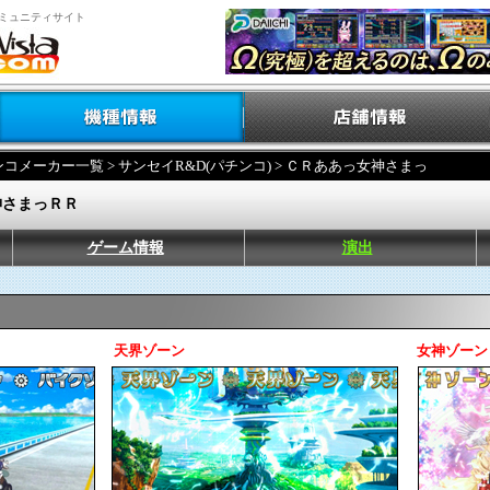
ミュニティサイト
ンコメーカー一覧
>
サンセイR&D(パチンコ)
> ＣＲああっ女神さまっ
神さまっＲＲ
ゲーム情報
演出
天界ゾーン
女神ゾーン