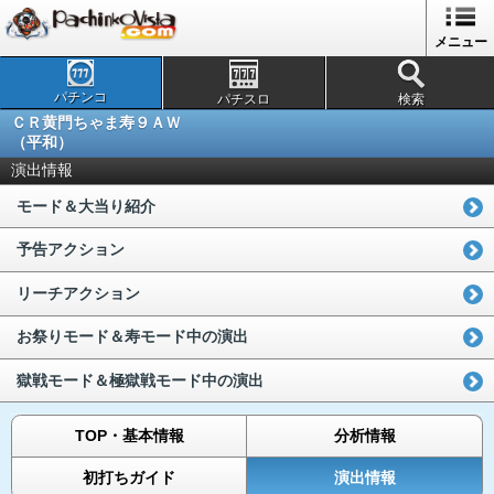
メニュー
パチンコ
パチスロ
検索
ＣＲ黄門ちゃま寿９ＡＷ
（平和）
演出情報
モード＆大当り紹介
予告アクション
リーチアクション
お祭りモード＆寿モード中の演出
獄戦モード＆極獄戦モード中の演出
TOP・基本情報
分析情報
初打ちガイド
演出情報