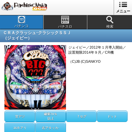
メニュー
パチンコ
パチスロ
検索
ＣＲＡクラッシュ･クラシックＳＳＪ
（ジェイビー）
ジェイビー／2012年１月導入開始／
設置期限2014年９月／CR機
（C)JB (C)SANKYO
確変70％
甘デジ
７セグ
ドット
以上
16Ｒアリ
右アタッカ-