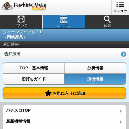
メニュー
パチンコ
パチスロ
検索
クイーンジャック３０
（岡崎産業）
演出情報
告知演出
TOP・基本情報
分析情報
初打ちガイド
演出情報
お気に入りに追加
パチスロTOP
最新機種情報