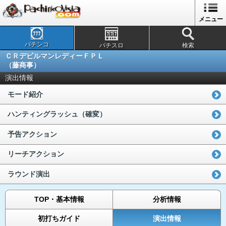
メニュー
パチンコ
パチスロ
検索
ＣＲデビルマンレディーＦＰＬ
（藤商事）
演出情報
モード紹介
ハンティングラッシュ（確変）
予告アクション
リーチアクション
ラウンド演出
TOP・基本情報
分析情報
初打ちガイド
演出情報