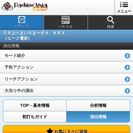
メニュー
パチンコ
パチスロ
検索
ＣＲ上へまいりま〜す４ ＫＲＸ
（エース電研）
演出情報
モード紹介
予告アクション
リーチアクション
大当り中の演出
TOP・基本情報
分析情報
初打ちガイド
演出情報
お気に入りに追加