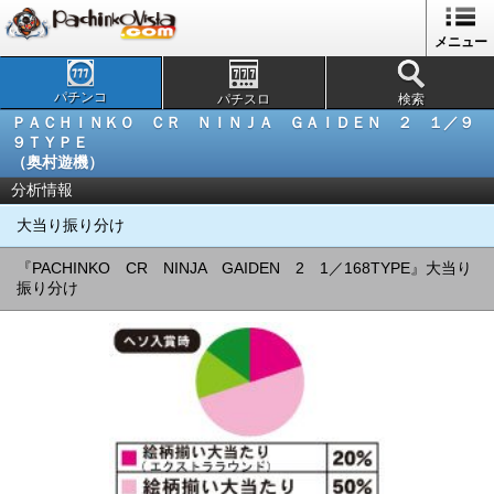
メニュー
パチンコ
パチスロ
検索
ＰＡＣＨＩＮＫＯ ＣＲ ＮＩＮＪＡ ＧＡＩＤＥＮ ２ １／９
９ＴＹＰＥ
（奥村遊機）
分析情報
大当り振り分け
『PACHINKO CR NINJA GAIDEN 2 1／168TYPE』大当り
振り分け