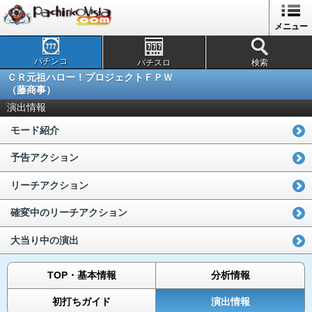
メニュー
パチンコ
パチスロ
検索
ＣＲ元祖ハロー！プロジェクトＦＰＷ
（藤商事）
演出情報
モード紹介
予告アクション
リーチアクション
確変中のリーチアクション
大当り中の演出
TOP・基本情報
分析情報
初打ちガイド
演出情報