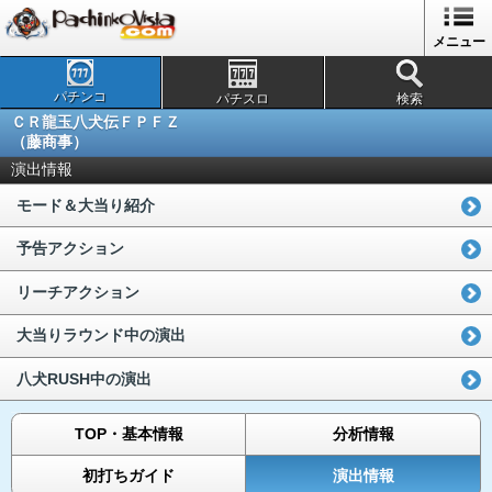
メニュー
パチンコ
パチスロ
検索
ＣＲ龍玉八犬伝ＦＰＦＺ
（藤商事）
演出情報
モード＆大当り紹介
予告アクション
リーチアクション
大当りラウンド中の演出
八犬RUSH中の演出
TOP・基本情報
分析情報
初打ちガイド
演出情報