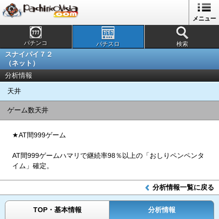
メニュー
パチンコ
パチスロ
検索
スナイパイ７２
（ネット）
分析情報
天井
ゲーム数天井
★AT間999ゲーム
AT間999ゲームハマリで継続率98％以上の「おしりペンペンタ
イム」確定。
分析情報一覧に戻る
TOP・基本情報
分析情報