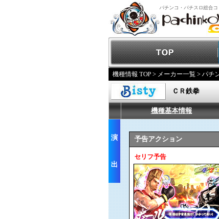
パチンコ・パチスロ総合コ
機種情報 TOP
>
メーカー一覧
>
パチ
ＣＲ鉄拳
機種基本情報
演
予告アクション
セリフ予告
出