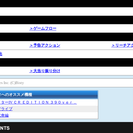
＞ゲームフロー
＞予告アクション
＞リーチア
出
＞大当り振り分け
Inc. (C)Bisty
タへのオススメ機種
ターIV ＣＲ ＥＤＩＴＩＯＮ ３９０ｖｅｒ．
アライブ
武會編