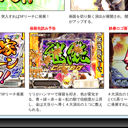
突入すればSPリーチに発展！
画面を切り裂く演出が展開され、
がアップする。
保留先読み予告
鉄拳ロゴ落
SPリーチ発展
リリがハンマーで保留を叩き、色が変化す
４大演出の
る。青＜緑＜赤＜金＜虹の順で信頼度が上昇
とCG系リ
し、金は大当りへ導く４大演出の１つに数え
に発展すれ
られる。