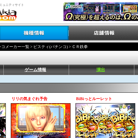
ミュニティサイト
ンコメーカー一覧
>
ビスティ(パチンコ)
> ＣＲ鉄拳
ゲーム情報
演出
リリの気まぐれ予告
BiBiっとルーレット