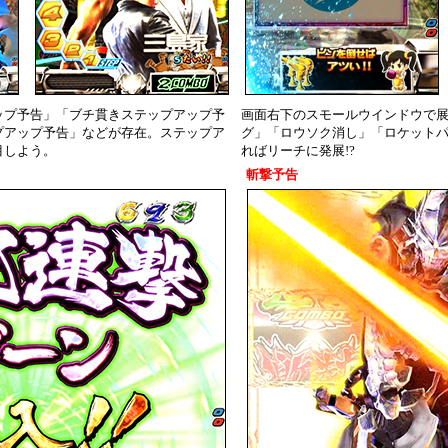
ップ予告」「ブチ貫きステップアップ予
画面右下のスモールウインドウで
プアップ予告」などが存在。ステップア
グ」「ロウソク消し」「ロケット
目しよう。
ればリーチに発展!?
斬撃予告