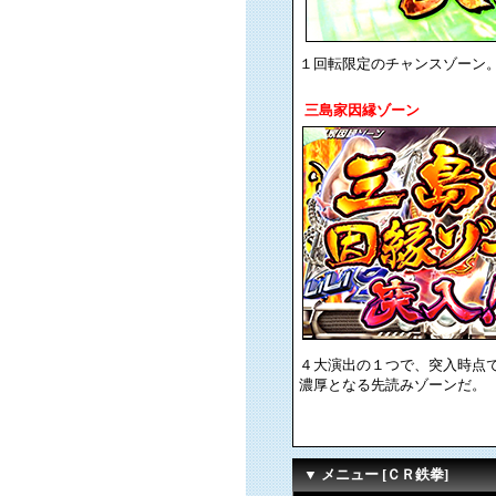
１回転限定のチャンスゾーン。
三島家因縁ゾーン
４大演出の１つで、突入時点で
濃厚となる先読みゾーンだ。
▼ メニュー [ＣＲ鉄拳]