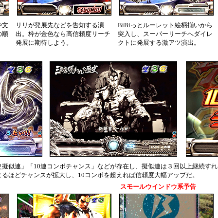
や文
リリが発展先などを告知する演
BiBiっとルーレット絵柄揃いから
の順
出。枠が金色なら高信頼度リーチ
突入し、スーパーリーチへダイレ
発展に期待しよう。
クトに発展する激アツ演出。
擬似連」「10連コンボチャンス」などが存在し、擬似連は３回以上継続すれ
まるほどチャンスが拡大し、10コンボを超えれば信頼度大幅アップだ。
スモールウインドウ系予告