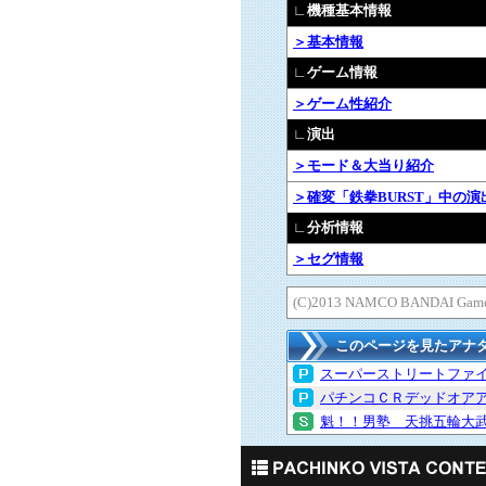
∟機種基本情報
＞基本情報
∟ゲーム情報
＞ゲーム性紹介
∟演出
＞モード＆大当り紹介
＞確変「鉄拳BURST」中の演
∟分析情報
＞セグ情報
(C)2013 NAMCO BANDAI Games 
このページを見たアナ
スーパーストリートファイ
パチンコＣＲデッドオア
魁！！男塾 天挑五輪大