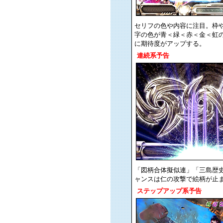
セリフの色や内容に注目。枠
字の色が青＜緑＜赤＜金＜虹
に期待度がアップする。
連続系予告
「図柄合体擬似連」「三島歴史
ャンスは仁の攻撃で絵柄が止
ステップアップ系予告