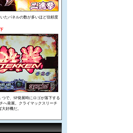
開いたパネルの数が多いほど信頼度
下
１つで、SP発展時にロゴが落下する
ーチへ発展。クライマックスリーチ
ば大好機だ。