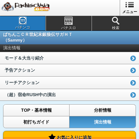
メニュー
パチンコ
パチスロ
検索
ぱちんこＣＲ世紀末銀狼伝サガＨＴ
（Sammy）
演出情報
モード＆大当り紹介
予告アクション
リーチアクション
（超）宿命RUSH中の演出
TOP・基本情報
分析情報
初打ちガイド
演出情報
お気に入りに追加