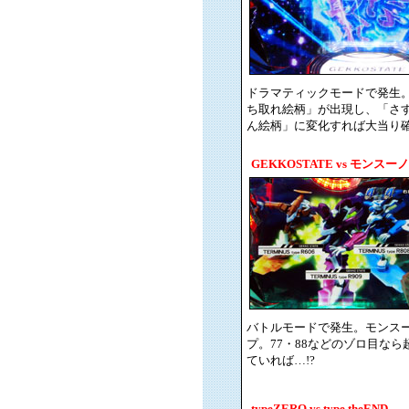
ドラマティックモードで発生
ち取れ絵柄」が出現し、「さ
ん絵柄」に変化すれば大当り確
GEKKOSTATE vs モンスーノ
バトルモードで発生。モンス
プ。77・88などのゾロ目なら
ていれば…!?
typeZERO vs type theEND