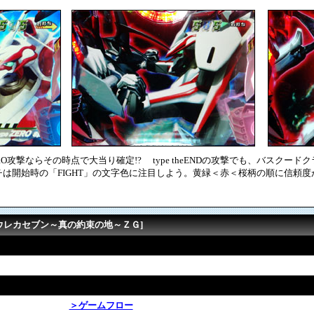
ERO攻撃ならその時点で大当り確定!? type theENDの攻撃でも、バスク
は開始時の「FIGHT」の文字色に注目しよう。黄緑＜赤＜桜柄の順に信頼度
エウレカセブン～真の約束の地～ＺＧ]
＞ゲームフロー