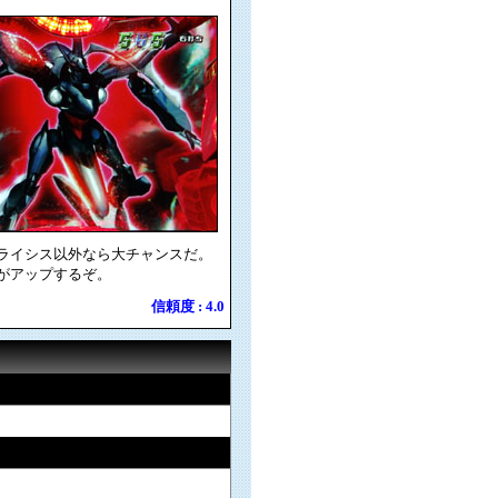
ードクライシス以外なら大チャンスだ。
がアップするぞ。
信頼度 : 4.0