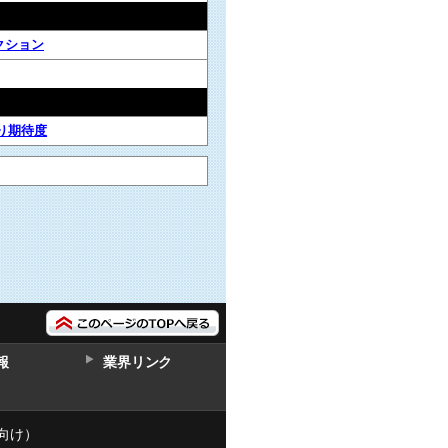
クション
り期待度
報
業界リンク
向け）