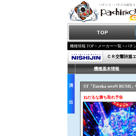
パチンコ・パチスロ総合コ
機種情報 TOP
>
メーカー一覧
>
パチ
ＣＲ交響詩篇
機種基本情報
演
ST「Eureka seveN RUS
ねだるな勝ち取れ予告
出