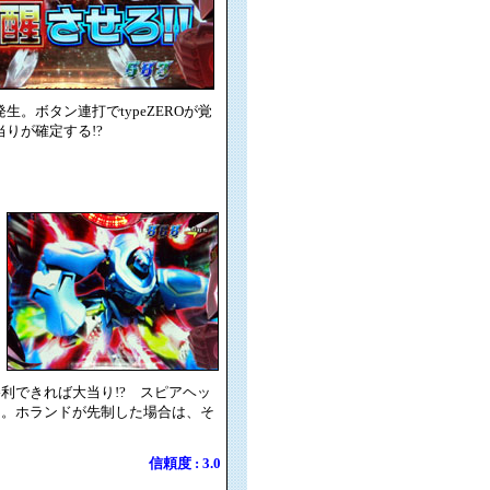
生。ボタン連打でtypeZEROが覚
りが確定する!?
利できれば大当り!? スピアヘッ
う。ホランドが先制した場合は、そ
信頼度 : 3.0