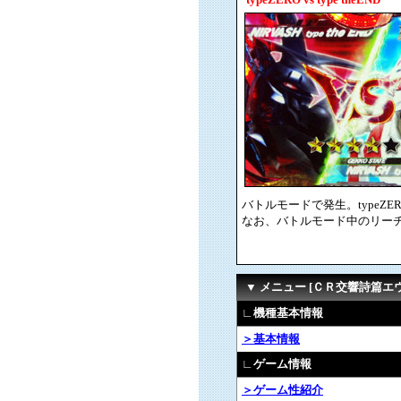
バトルモードで発生。typeZ
なお、バトルモード中のリーチ
▼ メニュー [ＣＲ交響詩篇
∟機種基本情報
＞基本情報
∟ゲーム情報
＞ゲーム性紹介