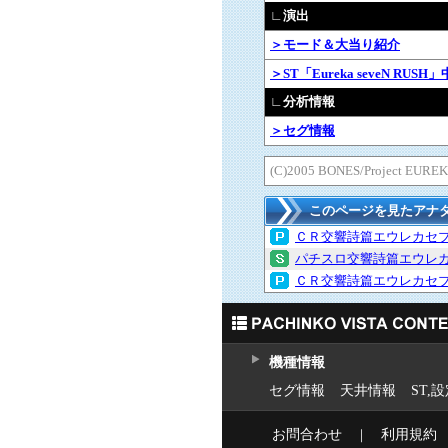
∟演出
＞モード＆大当り紹介
＞ST「Eureka seveN RUS
∟分析情報
＞セグ情報
(C)2005 BONES/Project EURE
このページを見たアナ
ＣＲ交響詩篇エウレカセ
パチスロ交響詩篇エウレ
ＣＲ交響詩篇エウレカセ
機種情報
セグ情報
天井情報
ST,
お問合わせ
｜
利用規約