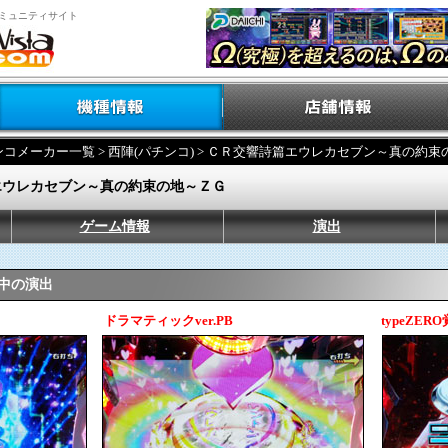
ミュニティサイト
ンコメーカー一覧
>
西陣(パチンコ)
> ＣＲ交響詩篇エウレカセブン～真の約束
エウレカセブン～真の約束の地～ＺＧ
ゲーム情報
演出
H」中の演出
ドラマティックver.PB
typeZE