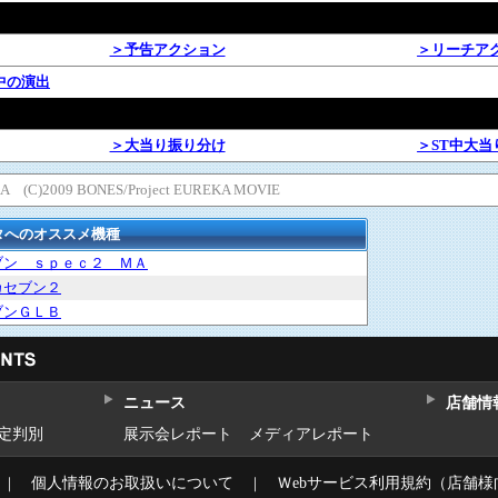
＞予告アクション
＞リーチア
H」中の演出
＞大当り振り分け
＞ST中大当
KA (C)2009 BONES/Project EUREKA MOVIE
タへのオススメ機種
ブン ｓｐｅｃ２ ＭＡ
カセブン２
ブンＧＬＢ
ニュース
店舗情
設定判別
展示会レポート
メディアレポート
｜
個人情報のお取扱いについて
｜
Ｗebサービス利用規約（店舗様