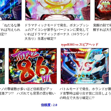
。「ねだるな勝
ドラマティックモードで発生。ボタンプッシ
覚醒の刻で発
すれば与えられ
ュのアイコンが派手なバージョンに変化して
醒すれば大当
定!?
いればドラマティックボーナス（16ラウンド
大当り）当選が確定!?
typeB303 vs スピアヘッド
ーノの撃破数が多いほど信頼度がアッ
バトルモードで発生。ホランドが勝
超激アツ!? ハズれても背景の雲が動い
ド攻撃時は繰り出す技に注目しよ
の時点で大当り確定に!?
信頼度 : 2.0