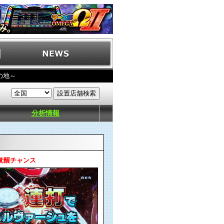
の地～
分析情報
RO覚醒チャンス