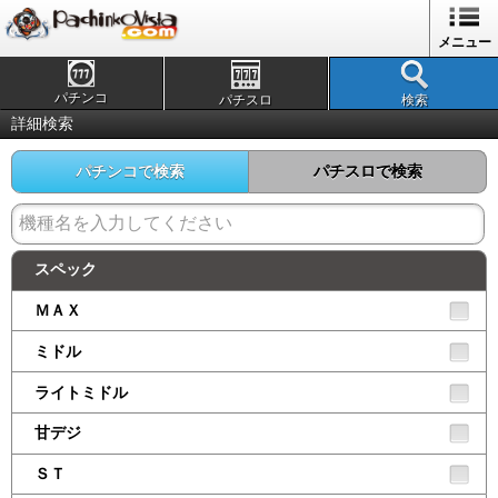
メニュー
パチンコ
パチスロ
検索
詳細検索
パチンコで検索
パチスロで検索
スペック
ＭＡＸ
ミドル
ライトミドル
甘デジ
ＳＴ