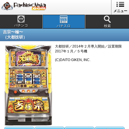
メニュー
パチンコ
パチスロ
検索
吉宗〜極〜
（大都技研）
大都技研／2014年２月導入開始／設置期限
2017年１月／５号機
(C)DAITO GIKEN, INC.