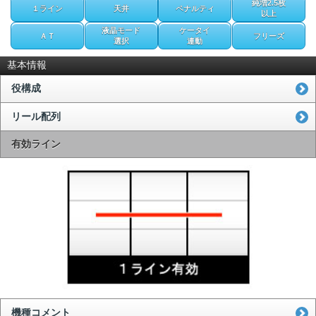
純増2.5枚
１ライン
天井
ペナルティ
以上
液晶モード
ケータイ
ＡＴ
フリーズ
選択
連動
基本情報
役構成
リール配列
有効ライン
機種コメント