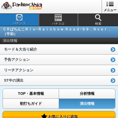
メニュー
パチンコ
パチスロ
検索
ＣＲぱちんこＲｉｏ−Ｒａｉｎｂｏｗ Ｒｏａｄ−９９．９ｖｅｒ．
（平和）
演出情報
モード＆大当り紹介
予告アクション
リーチアクション
ST中の演出
TOP・基本情報
分析情報
初打ちガイド
演出情報
お気に入りに追加