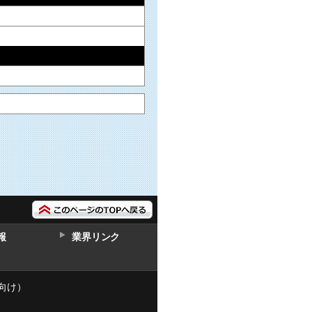
報
業界リンク
向け）