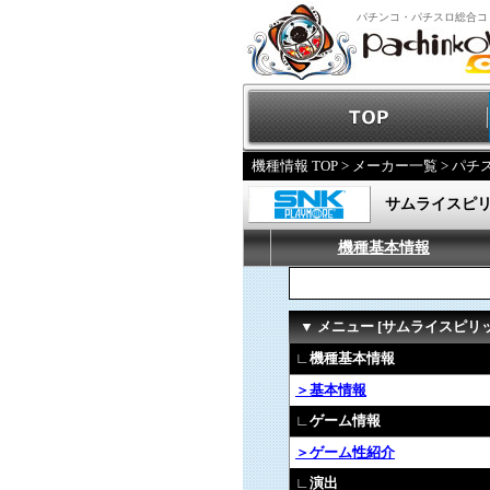
パチンコ・パチスロ総合コ
機種情報 TOP
>
メーカー一覧
>
パチ
サムライスピ
機種基本情報
▼ メニュー [サムライスピリ
∟機種基本情報
＞基本情報
∟ゲーム情報
＞ゲーム性紹介
∟演出