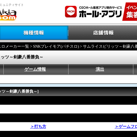
ミュニティサイト
スロメーカー一覧
>
SNKプレイモア(パチスロ)
> サムライスピリッツ～剣豪八
リッツ～剣豪八番勝負～
ゲーム情報
演出
ッツ～剣豪八番勝負～]
＞打ち方
＞ゲームフ