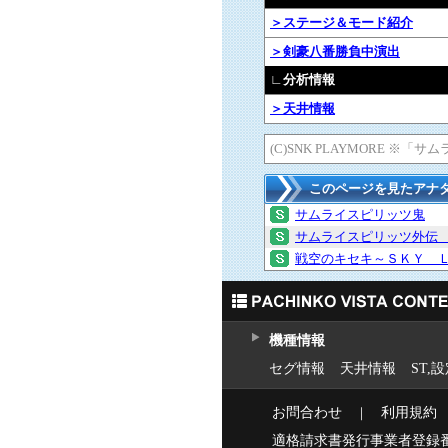
＞ステージ＆モード紹介
＞剣豪八番勝負中演出
∟分析情報
＞天井情報
(C)SNK PLAYMORE 
このページを見たアナ
サムライスピリッツ鬼
サムライスピリッツ外伝
戦空のキセキ～ＳＫＹ 
機種情報
セグ情報
天井情報
ST,
お問合わせ
｜
利用規約
適格請求書発行事業者登録