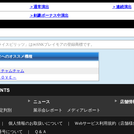
＞通常演出
＞連続演出
＞剣豪ボーナス中演出
※「サムライスピリッツ」は㈱SNKプレイモアの登録商標です。
タへのオススメ機種
 チャムチャム
ＬＯＶＥ～
ニュース
店舗情
設定判別
展示会レポート
メディアレポート
｜
個人情報のお取扱いについて
｜
Ｗebサービス利用規約（店舗様
番号について
｜
Ｑ＆Ａ