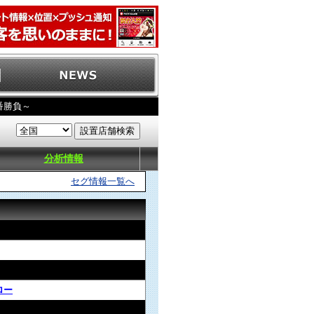
番勝負～
分析情報
セグ情報一覧へ
ロー