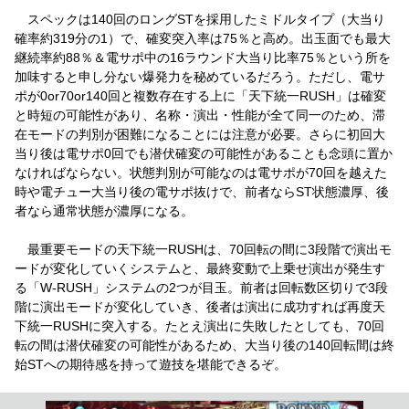
スペックは140回のロングSTを採用したミドルタイプ（大当り
確率約319分の1）で、確変突入率は75％と高め。出玉面でも最大
継続率約88％＆電サポ中の16ラウンド大当り比率75％という所を
加味すると申し分ない爆発力を秘めているだろう。ただし、電サ
ポが0or70or140回と複数存在する上に「天下統一RUSH」は確変
と時短の可能性があり、名称・演出・性能が全て同一のため、滞
在モードの判別が困難になることには注意が必要。さらに初回大
当り後は電サポ0回でも潜伏確変の可能性があることも念頭に置か
なければならない。状態判別が可能なのは電サポが70回を越えた
時や電チュー大当り後の電サポ抜けで、前者ならST状態濃厚、後
者なら通常状態が濃厚になる。
最重要モードの天下統一RUSHは、70回転の間に3段階で演出モ
ードが変化していくシステムと、最終変動で上乗せ演出が発生す
る「W-RUSH」システムの2つが目玉。前者は回転数区切りで3段
階に演出モードが変化していき、後者は演出に成功すれば再度天
下統一RUSHに突入する。たとえ演出に失敗したとしても、70回
転の間は潜伏確変の可能性があるため、大当り後の140回転間は終
始STへの期待感を持って遊技を堪能できるぞ。