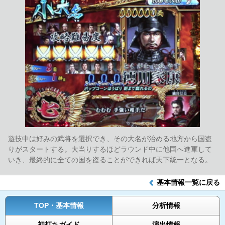
遊技中は好みの武将を選択でき、その大名が治める地方から国盗
りがスタートする。大当りするほどラウンド中に他国へ進軍して
いき、最終的に全ての国を盗ることができれば天下統一となる。
基本情報一覧に戻る
TOP・基本情報
分析情報
初打ちガイド
演出情報