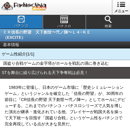
メニュー
パチンコ
パチスロ
検索
ＣＲ信長の野望 天下創世〜弐ノ陣〜Ｌ４−ＫＥ
（EXCITE）
基本情報
ゲーム性紹介[1/1]
国盗り合戦ゲームの金字塔がホールを戦乱の渦に巻き込む
STを舞台に繰り広げられる天下争奪戦は必見！
1983年に登場し、日本のゲーム市場に「歴史シミュレーション
ゲーム」というジャンルを確立した「信長の野望」が、30周年の
節目に『CR信長の野望 天下創世〜弐ノ陣〜』としてホールにデビ
ューする。これまでのパチンコ・パチスロシリーズで人気を博し
た演出が継承・進化されている他、プレイヤーが戦国大名を操っ
て天下統一を目指す「国盗り合戦」というゲーム性をパチンコで
完全再現している点が大きな見所だ。