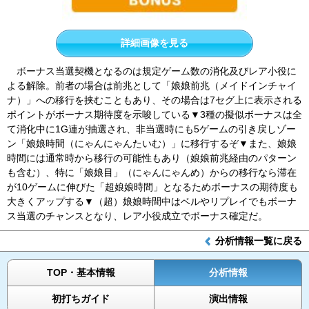
詳細画像を見る
ボーナス当選契機となるのは規定ゲーム数の消化及びレア小役に
よる解除。前者の場合は前兆として「娘娘前兆（メイドインチャイ
ナ）」への移行を挟むこともあり、その場合は7セグ上に表示される
ポイントがボーナス期待度を示唆している▼3種の擬似ボーナスは全
て消化中に1G連が抽選され、非当選時にも5ゲームの引き戻しゾー
ン「娘娘時間（にゃんにゃんたいむ）」に移行するぞ▼また、娘娘
時間には通常時から移行の可能性もあり（娘娘前兆経由のパターン
も含む）、特に「娘娘目」（にゃんにゃんめ）からの移行なら滞在
が10ゲームに伸びた「超娘娘時間」となるためボーナスの期待度も
大きくアップする▼（超）娘娘時間中はベルやリプレイでもボーナ
ス当選のチャンスとなり、レア小役成立でボーナス確定だ。
分析情報一覧に戻る
TOP・基本情報
分析情報
初打ちガイド
演出情報