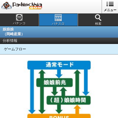
メニュー
パチンコ
パチスロ
検索
娘娘娘
（岡崎産業）
分析情報
ゲームフロー