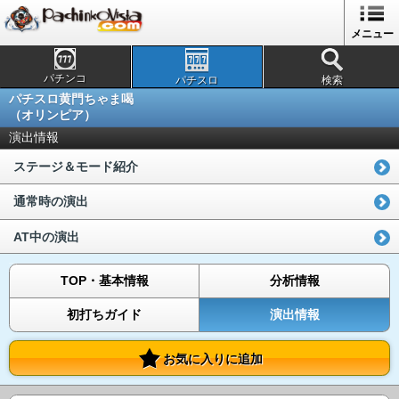
メニュー
パチンコ
パチスロ
検索
パチスロ黄門ちゃま喝
（オリンピア）
演出情報
ステージ＆モード紹介
通常時の演出
AT中の演出
TOP・基本情報
分析情報
初打ちガイド
演出情報
お気に入りに追加