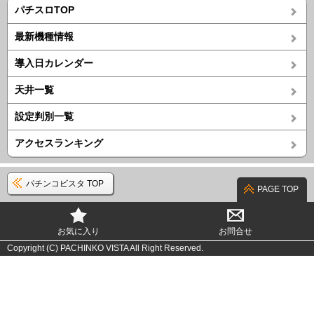
パチスロTOP
最新機種情報
導入日カレンダー
天井一覧
設定判別一覧
アクセスランキング
パチンコビスタ TOP
PAGE TOP
お気に入り
お問合せ
Copyright (C) PACHINKO VISTA All Right Reserved.