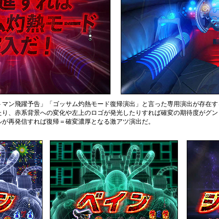
トマン飛躍予告」「ゴッサム灼熱モード復帰演出」と言った専用演出が存在す
たり、赤系背景への変化や左上のロゴが発光したりすれば確変の期待度がグン
ルが再発信すれば復帰＝確変濃厚となる激アツ演出だ。