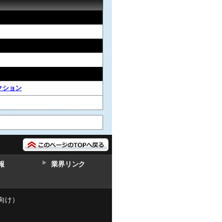
クション
報
業界リンク
向け）