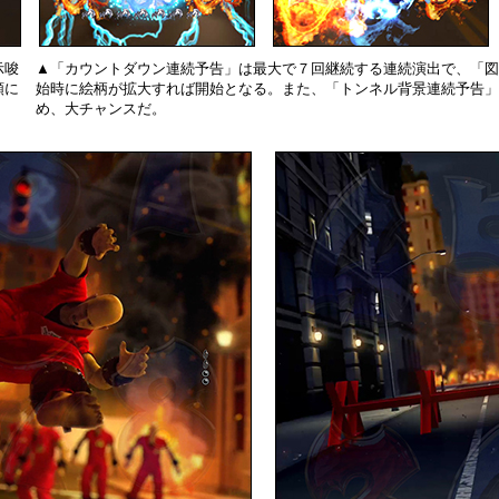
示唆
▲「カウントダウン連続予告」は最大で７回継続する連続演出で、「図
順に
始時に絵柄が拡大すれば開始となる。また、「トンネル背景連続予告」
め、大チャンスだ。