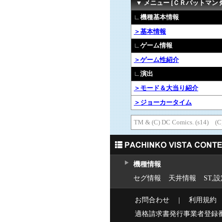
▼ メニュー [ＣＲバットマン
∟機種基本情報
＞基本情報
∟ゲーム情報
＞ゲーム性紹介
∟演出
＞モード＆大当り紹介
＞ジョーカータイム
TM & (C) DC Comics. (s14)
機種情報
セグ情報
天井情報
ST,
お問合わせ
｜
利用規約
適格請求書発行事業者登録