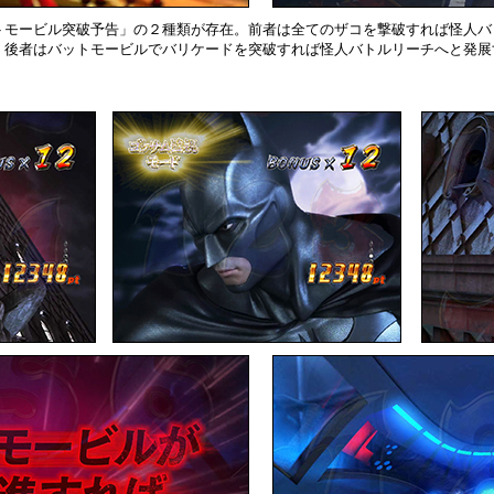
トモービル突破予告」の２種類が存在。前者は全てのザコを撃破すれば怪人バ
、後者はバットモービルでバリケードを突破すれば怪人バトルリーチへと発展