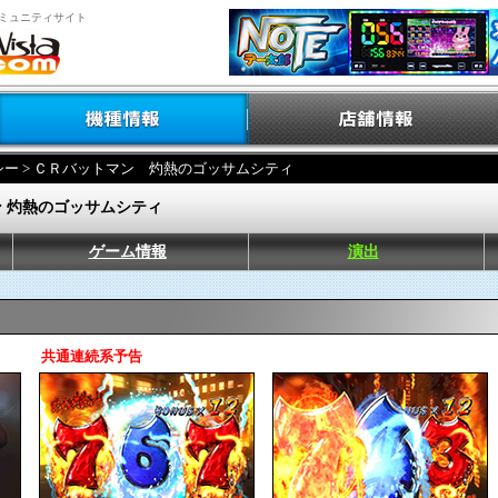
ミュニティサイト
シー
> ＣＲバットマン 灼熱のゴッサムシティ
 灼熱のゴッサムシティ
ゲーム情報
演出
共通連続系予告