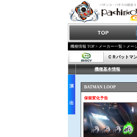
パチンコ・パチスロ総合コ
機種情報 TOP
>
メーカー一覧
>
メー
ＣＲバットマン
機種基本情報
演
BATMAN LOOP
保留変化予告
出