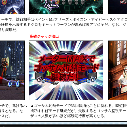
メインリーチで、対戦相手はベイン＜Mr.フリーズ＜ポイズン・アイビー＜スケア
危険度を示唆するドクロをキャットウーマンが盗めば激アツ必至だ。なお、ジ
当り濃厚だ。
高確ジャッジ演出
ーチで、逃げるハ
▲ゴッサム灼熱モードで33回転消化ごとに訪れる、時短
当りとなる。な
成功すればモード継続だが、失敗するとゴッサム監視モー
ンスだ。
ザコの人数が多いほど継続期待度が高くなる。