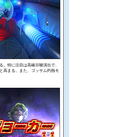
る。特に注目は高確示唆演出で、
と高まる。また、ゴッサム灼熱モ