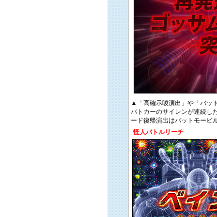
▲「高確示唆演出」や「バッ
パトカーのサイレンが連続し
ード復帰演出はバットモービ
怪人バトルリーチ