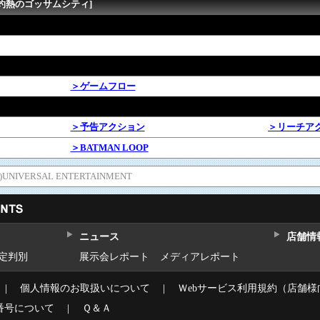
 灼熱のゴッサムシティ]
＞ゲームフロー
＞予告アクション
＞リーチア
＞BATMAN LOOP
 (C)UNIVERSAL ENTERTAINMENT
ニュース
店舗情
設定判別
展示会レポート
メディアレポート
｜
個人情報のお取扱いについて
｜
Ｗebサービス利用規約（店舗様
番号について
｜
Ｑ＆Ａ