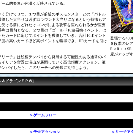
ゲーム的要素が色濃く反映されている。
く分けて３つ。１つ目が前述のボスモンスターとの「バトル
獲得した大当りは必ず15ラウンド大当りになるという特徴もア
を受ける前にどれだけコンボによる攻撃を重ねられるかが重要
勝利は目前となる。２つ目の「ゴールド10連召喚イベント」は
いたカードに応じてポイントを獲得していき、合計10ポイント
登場する40
ア度の高いカードほど高ポイントを獲得でき、HRカードを引け
８段階のレア
R＜R＋＜S
度がアップ
リーチ」は絵柄テンパイから発展する可能性のある通常のパ
るイリアを背景に演出が展開していく高信頼度アクション。液
がテンパイしたら、このリーチへの発展に期待しよう。
ル＆ドラゴンＦＰＷ]
＞ゲームフロー
＞予告アクション
＞リーチア