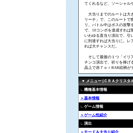
てくれるなど、ソーシャル
大当りまでのルートは大き
リーチ」で、このルートで
リ。バトル中はボスの攻撃
で、10コンボを達成すれば
いわゆる直当り演出で、引
に到達すれば大当りに。レ
れば大チャンスだ。
そして最後の１つ「イリア
チンコ演出で、祈りを捧げ
晶上で赤７ｏｒBAR絵柄
▼ メニュー [ＣＲＡクリスタ
∟機種基本情報
＞基本情報
∟ゲーム情報
＞ゲーム性紹介
∟演出
＞モード＆大当り紹介