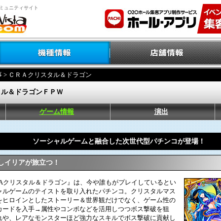
ミュニティサイト
事
> ＣＲＡクリスタル＆ドラゴン
タル＆ドラゴンＦＰＷ
ゲーム情報
演出
ソーシャルゲームと融合した次世代型パチンコが登場！
しイリアが旅立つ！
Aクリスタル＆ドラゴン』は、今や誰もがプレイしているとい
ャルゲームのテイストを取り入れたパチンコ。クリスタルマス
をヒロインとしたストーリー＆世界観だけでなく、ゲーム性の
カードを入手→属性やコンボなどを活用しつつボス撃破を狙
れや、レアなモンスターほど強力なスキルでボス撃破に貢献し