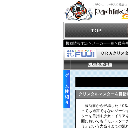
パチンコ・パチスロ総合コ
機種情報 TOP
>
メーカー一覧
>
藤商
ＣＲＡクリス
機種基本情報
ゲ
｜
ム
性
クリスタルマスターを目指
紹
介
藤商事から登場した『CR
っても過言ではないソーシ
ターを目指す少女・イリア
面においても「モンスター
う」という大当りまでの流