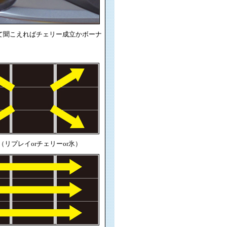
て聞こえればチェリー成立かボーナ
（リプレイorチェリーor氷）