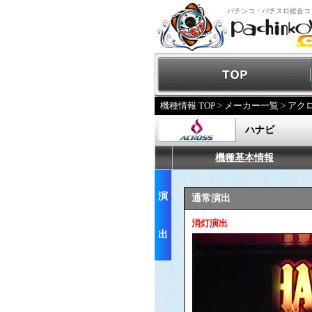
パチンコ・パチスロ総合コ
機種情報 TOP
>
メーカー一覧
>
アク
ハナビ
機種基本情報
演
通常演出
消灯演出
出