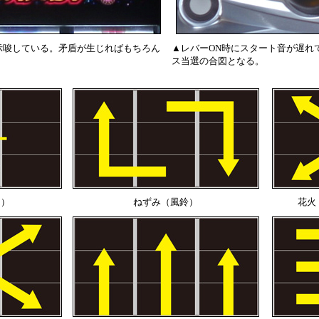
示唆している。矛盾が生じればもちろん
▲レバーON時にスタート音が遅れ
ス当選の合図となる。
レ）
ねずみ（風鈴）
花火