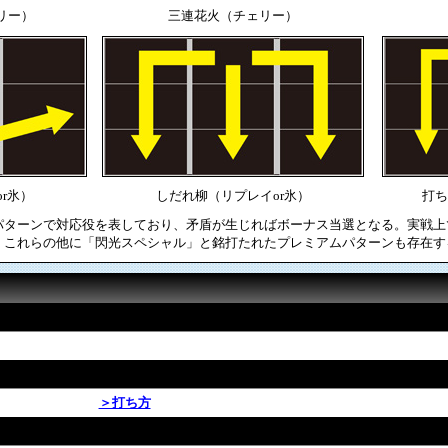
リー）
三連花火（チェリー）
r氷）
しだれ柳（リプレイor氷）
打ち
パターンで対応役を表しており、矛盾が生じればボーナス当選となる。実戦上
、これらの他に「閃光スペシャル」と銘打たれたプレミアムパターンも存在す
＞打ち方