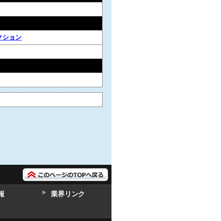
クション
報
業界リンク