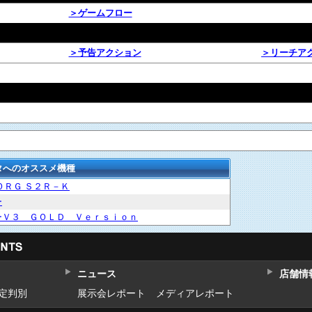
＞ゲームフロー
＞予告アクション
＞リーチア
タへのオススメ機種
ＯＲＧ Ｓ２Ｒ－Ｋ
ー
ーＶ３ ＧＯＬＤ Ｖｅｒｓｉｏｎ
ニュース
店舗情
設定判別
展示会レポート
メディアレポート