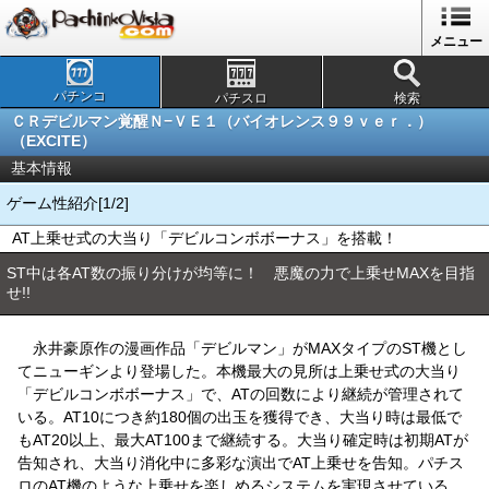
メニュー
パチンコ
パチスロ
検索
ＣＲデビルマン覚醒Ｎ−ＶＥ１（バイオレンス９９ｖｅｒ．）
（EXCITE）
基本情報
ゲーム性紹介[1/2]
AT上乗せ式の大当り「デビルコンボボーナス」を搭載！
ST中は各AT数の振り分けが均等に！ 悪魔の力で上乗せMAXを目指
せ!!
永井豪原作の漫画作品「デビルマン」がMAXタイプのST機とし
てニューギンより登場した。本機最大の見所は上乗せ式の大当り
「デビルコンボボーナス」で、ATの回数により継続が管理されて
いる。AT10につき約180個の出玉を獲得でき、大当り時は最低で
もAT20以上、最大AT100まで継続する。大当り確定時は初期ATが
告知され、大当り消化中に多彩な演出でAT上乗せを告知。パチス
ロのAT機のような上乗せを楽しめるシステムを実現させている