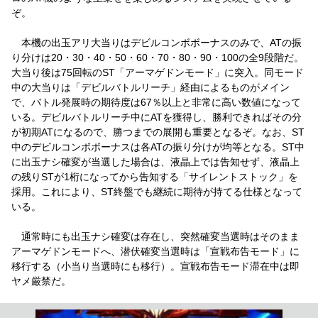
ぞ。
本機の出玉アリ大当りはデビルコンボボーナスのみで、ATの振
り分けは20・30・40・50・60・70・80・90・100の全9段階だ。
大当り後は75回転のST「アーマゲドンモード」に突入。同モード
中の大当りは「デビルバトルリーチ」経由によるものがメイン
で、バトル発展時の期待度は67％以上と非常に高い数値になって
いる。デビルバトルリーチ中にATを獲得し、勝利できればその分
が初期ATになるので、勝つまでの展開も重要となるぞ。なお、ST
中のデビルコンボボーナスは各ATの振り分けが均等となる。ST中
に出玉ナシ確変が当選した場合は、液晶上では告知せず、液晶上
の残りSTが1桁になってから告知する「サイレントストック」を
採用。これにより、ST終盤でも継続に期待が持てる仕様となって
いる。
通常時にも出玉ナシ確変は存在し、突然確変当選時はそのまま
アーマゲドンモードへ、潜伏確変当選時は「宣戦布告モード」に
移行する（小当り当選時にも移行）。宣戦布告モード滞在中は即
ヤメ厳禁だ。