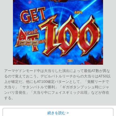
アーマゲドンモード中は大当りした演出によって最低AT数が異な
るので覚えておこう。デビルバトルリーチからの大当りはAT50以
上が確定だ。他にもAT100確定パターンとして、「覚醒リーチで
大当り」「サタンバトルで勝利」「ギガボタンプッシュ時にジャ
ンバリ音発生」「大当り中にフェイスギミック出現」などが存在
する。
続きを読む >