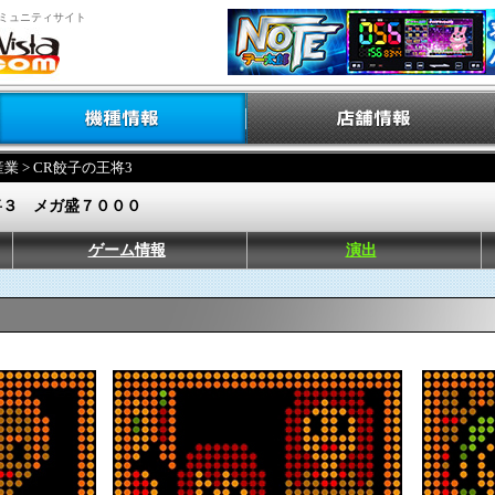
ミュニティサイト
産業
> CR餃子の王将3
将３ メガ盛７０００
ゲーム情報
演出