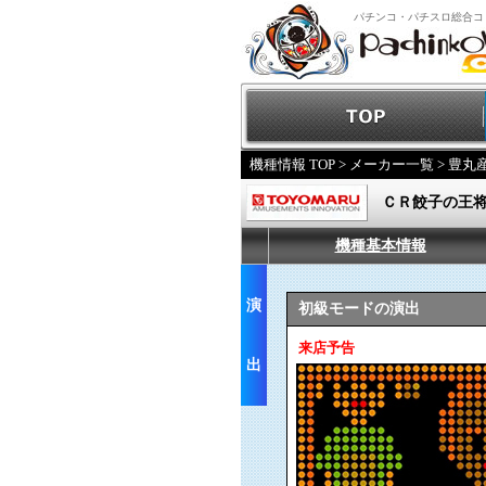
パチンコ・パチスロ総合コ
機種情報 TOP
>
メーカー一覧
>
豊丸
ＣＲ餃子の王
機種基本情報
演
初級モードの演出
来店予告
出