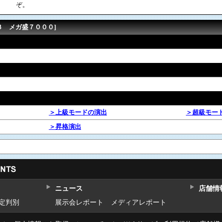
ぞ。
３ メガ盛７０００]
＞上級モードの演出
＞超級モー
＞昇格演出
ニュース
店舗情
設定判別
展示会レポート
メディアレポート