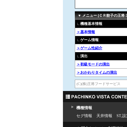
▼ メニュー [ＣＲ餃子の王将
∟機種基本情報
＞基本情報
∟ゲーム情報
＞ゲーム性紹介
∟演出
＞初級モードの演出
＞おかわりタイムの演出
(C)(株)王将フードサービス
機種情報
セグ情報
天井情報
ST,