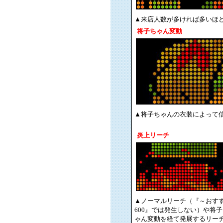
▲来店人数が多ければ多いほ
将子ちゃん変動
▲将子ちゃんの衣装によって
炎上リーチ
▲ノーマルリーチ（『～おす
600』では発生しない）や将
ゃん変動を経て発展するリー