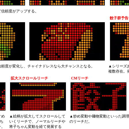
ど信頼度がアップする。
餃子群予告
信頼度が変化し、チャイナドレスなら大チャンスとなる。
▲シリーズ
複数存在。
拡大スクロールリーチ
CMリーチ
すめ
▲絵柄が拡大してスクロールして
▲炒め変動や麺物変動といった調
子ち
いくリーチで、ノーマルリーチや
のリーチだ。
チ。
将子ちゃん変動を経て発展する