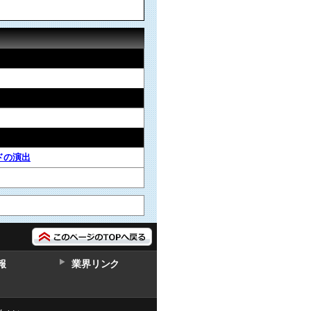
ドの演出
報
業界リンク