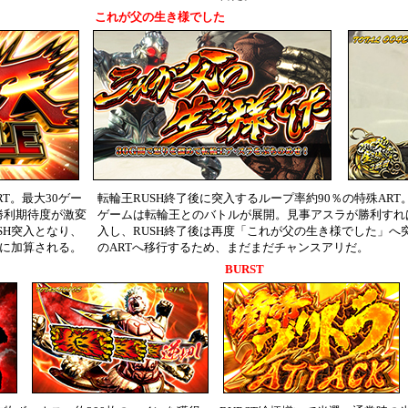
これが父の生き様でした
RT。最大30ゲー
転輪王RUSH終了後に突入するループ率約90％の特殊AR
勝利期待度が激変
ゲームは転輪王とのバトルが展開。見事アスラが勝利すれば、
SH突入となり、
入し、RUSH終了後は再度「これが父の生き様でした」へ
Hに加算される。
のARTへ移行するため、まだまだチャンスアリだ。
BURST