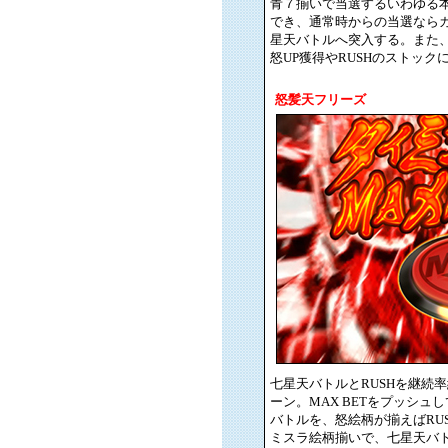
青７揃いで当選するいわゆる本
でき、通常時からの当選なら
星天バトルへ突入する。また、
怒UP獲得やRUSHのストック
怒髪天フリーズ
七星天バトルとRUSHを継続
ーン。MAX BETをプッシュ
バトルを、怒絵柄が揃えばRU
ミスラ絵柄揃いで、七星天バト