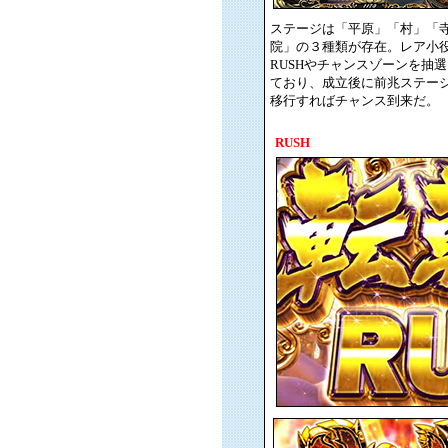
ステージは「平原」「村」「
院」の３種類が存在。レア小
RUSHやチャンスゾーンを抽
ており、成立後に前兆ステー
移行すればチャンス到来だ。
RUSH