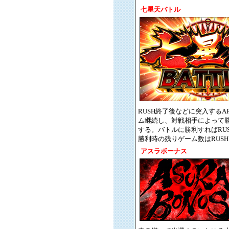
七星天バトル
RUSH終了後などに突入するA
ム継続し、対戦相手によって
する。バトルに勝利すればRU
勝利時の残りゲーム数はRUS
アスラボーナス