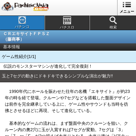
メニュー
パチンコ
パチスロ
検索
ＣＲエキサイトＦＰＳＺ
（藤商事）
基本情報
ゲーム性紹介[1/1]
伝説のモンスターマシンが進化して完全復刻！
玉と7セグの動きにドキドキできるシンプルな演出が魅力!!
1990年代にホールを賑わせた往年の名機『エキサイト』が約23
年の時を経て登場。クルーンや7セグなどを搭載した盤面デザイン
は前作を完全継承している上に、ゲーム性やサウンドも当時を彷
彿とさせるほどに再現、そして進化している。
基本的なゲームの流れは、まず盤面中央のクルーンを狙い、ク
ルーン内の奧2穴に玉が入賞すれば7セグが変動。7セグは「3」
or「7」or「F」が2つ揃えば大当りとなる。大当り後は「Vアタッ