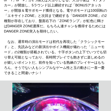
カー」が開放し、5ラウンド以上継続すれば「BONUSアタッカ
ー」が開放＆電サポモード獲得となる。電サポモードは100回転の
「エキサイトZONE」と次回まで継続する「DANGER ZONE」の2
種類が存在しており、盤面右下の「ZONEランプ」が虹色に輝け
ばDANGER ZONE濃厚だ。もちろん連チャンを獲得するためには
DANGER ZONE突入を期待したい。
なお、通常時の演出モードは初代を再現した「クラシックモー
ド」と、先読みなどの新演出やボイス機能が備わった「ニューモ
ード」の2種類が搭載されている。十字ボタンの上下でいつでも切
り替え可能となっており、長時間プレイでも飽きずに楽しめるの
が嬉しいポイントだ。前作を知っている熟練のプレイヤーはもち
ろん、そうでない人もシンプルなゲーム性と玉の動きに一喜一憂
できること間違いナシ！