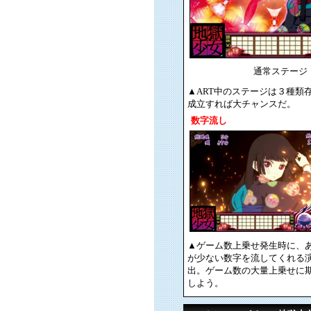
通常ステージ
▲ART中のステージは３種
成立すれば大チャンスだ。
数字流し
▲ゲーム数上乗せ発生時に、
が少ない数字を流してくれる
出。ゲーム数の大量上乗せに
しよう。