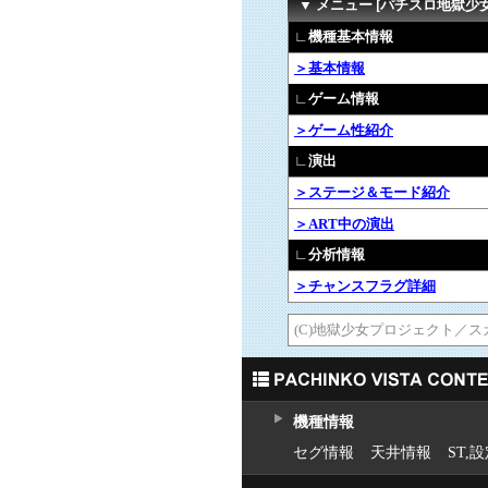
▼ メニュー [パチスロ地獄少女
∟機種基本情報
＞基本情報
∟ゲーム情報
＞ゲーム性紹介
∟演出
＞ステージ＆モード紹介
＞ART中の演出
∟分析情報
＞チャンスフラグ詳細
(C)地獄少女プロジェクト／
機種情報
セグ情報
天井情報
ST,