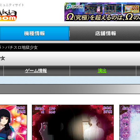
ミュニティサイト
事
> パチスロ地獄少女
少女
ゲーム情報
演出