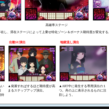
高確率ステージ
類存在し、滞在ステージによって上乗せ特化ゾーン＆ボーナス期待度が変化す
出動SU演出
地獄流し演出
あい
▲発展すればするほど期待度が高
▲ART中に発生する専用演出の１
演
まるステップアップ演出。
つ。舟の上に表示されるものに注
期待
目しよう。