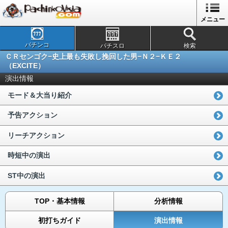
メニュー
パチンコ
パチスロ
検索
ＣＲセンゴク−史上最も失敗し挽回した男−Ｎ２−ＫＥ２
（EXCITE）
演出情報
モード＆大当り紹介
予告アクション
リーチアクション
時短中の演出
ST中の演出
TOP・基本情報
分析情報
初打ちガイド
演出情報