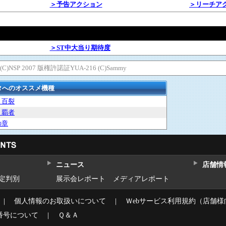
＞予告アクション
＞リーチア
＞ST中大当り期待度
C)NSP 2007 版権許諾証YUA-216 (C)Sammy
タへのオススメ機種
 百裂
 覇者
の章
ニュース
店舗情
設定判別
展示会レポート
メディアレポート
｜
個人情報のお取扱いについて
｜
Ｗebサービス利用規約（店舗様
番号について
｜
Ｑ＆Ａ