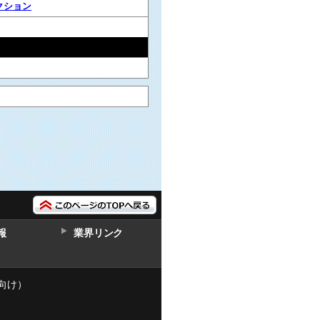
クション
報
業界リンク
向け）