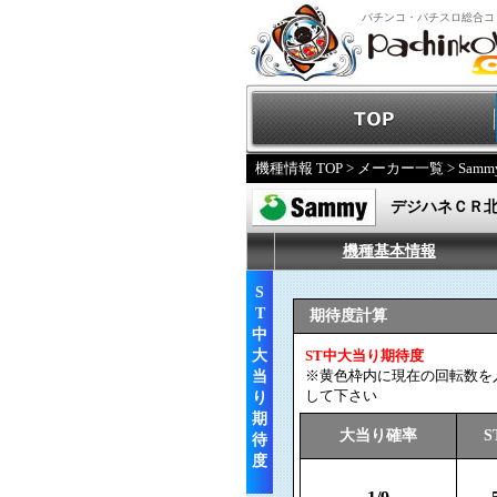
パチンコ・パチスロ総合コ
機種情報 TOP
>
メーカー一覧
>
Samm
デジハネＣＲ
機種基本情報
S
T
期待度計算
中
大
ST中大当り期待度
※黄色枠内に現在の回転数を
当
して下さい
り
期
大当り確率
S
待
度