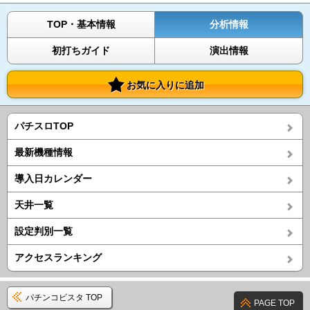
TOP・基本情報
分析情報
初打ちガイド
演出情報
お気に入りに追加
パチスロTOP
最新機種情報
導入日カレンダー
天井一覧
設定判別一覧
アクセスランキング
パチンコビスタ TOP
PAGE TOP