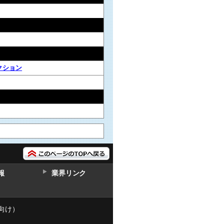
クション
報
業界リンク
向け）