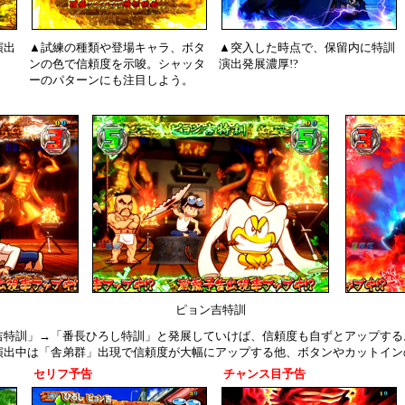
演出
▲試練の種類や登場キャラ、ボタ
▲突入した時点で、保留内に特訓
ンの色で信頼度を示唆。シャッタ
演出発展濃厚!?
ーのパターンにも注目しよう。
ピョン吉特訓
吉特訓」→「番長ひろし特訓」と発展していけば、信頼度も自ずとアップする
演出中は「舎弟群」出現で信頼度が大幅にアップする他、ボタンやカットイン
セリフ予告
チャンス目予告