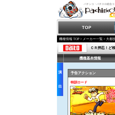
パチンコ・パチスロ総合コ
機種情報 TOP
>
メーカー一覧
>
大都
ＣＲ押忍！ど
機種基本情報
演
予告アクション
特訓ロード
出