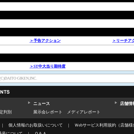
＞予告アクション
＞リーチア
＞ST中大当り期待度
AITO GIKEN,INC.
ニュース
店舗情
設定判別
展示会レポート
メディアレポート
｜
個人情報のお取扱いについて
｜
Ｗebサービス利用規約（店舗様
番号について
｜
Ｑ＆Ａ