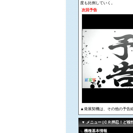
度も比例していく。
次回予告
▲発展契機は、その他の予告
▼ メニュー [ＣＲ押忍！ど根
∟機種基本情報