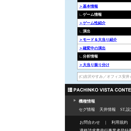
＞基本情報
∟ゲーム情報
＞ゲーム性紹介
∟演出
＞モード＆大当り紹介
＞確変中の演出
∟分析情報
＞大当り振り分け
(C)吉沢やすみ／オフィス安井 (C)D
機種情報
セグ情報
天井情報
ST,
お問合わせ
｜
利用規約
適格請求書発行事業者登録