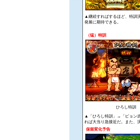
▲継続すればするほど、特訓
発展に期待できる。
（猛）特訓
ひろし特訓
▲「ひろし特訓」→「ピョン
れば大当り急接近だ。また、
保留変化予告