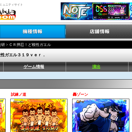
ミュニティサイト
技研
> ＣＲ押忍！ど根性ガエル
根性ガエル３１９ｖｅｒ．
ゲーム情報
演出
試練ノ道
轟ゾーン