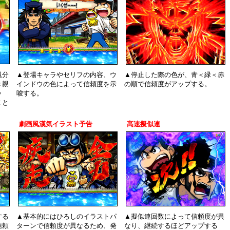
親分
▲登場キャラやセリフの内容、ウ
▲停止した際の色が、青＜緑＜赤
＜親
インドウの色によって信頼度を示
の順で信頼度がアップする。
ッ
唆する。
こと
劇画風漢気イラスト予告
高速擬似連
する
▲基本的にはひろしのイラストパ
▲擬似連回数によって信頼度が異
信頼
ターンで信頼度が異なるため、発
なり、継続するほどアップする