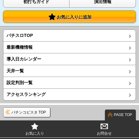
初打ちガイド
演出情報
お気に入りに追加
パチスロTOP
最新機種情報
導入日カレンダー
天井一覧
設定判別一覧
アクセスランキング
パチンコビスタ TOP
PAGE TOP
お気に入り
お問合せ