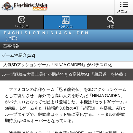
メニュー
パチンコ
パチスロ
検索
ＰＡＣＨＩＳＬＯＴ ＮＩＮＪＡ ＧＡＩＤＥＮ
（七匠）
基本情報
ゲーム性紹介[1/2]
人気3Dアクションゲーム「NINJA GAIDEN」がパチスロ化！
ループ継続＆大量上乗せが期待できる高純増AT「超忍道」を搭載！
ファミコンの名作ゲーム「忍者龍剣伝」を3Dアクションゲーム
として復活させ、海外でも高い人気を呼んだ「NINJA GAIDEN」
がパチスロとなって七匠より登場した。本機は1セット30ゲーム＋
α継続、1ゲームあたり純増約3.0枚のAT「超忍道」を搭載。ATは
ループタイプで、継続率はセット毎に変化する。トータルの継続
期待度は50％オーバーとなっている。
通常時は前兆ステージ「焦炎落城MODE」or「刀剣の墓標」に