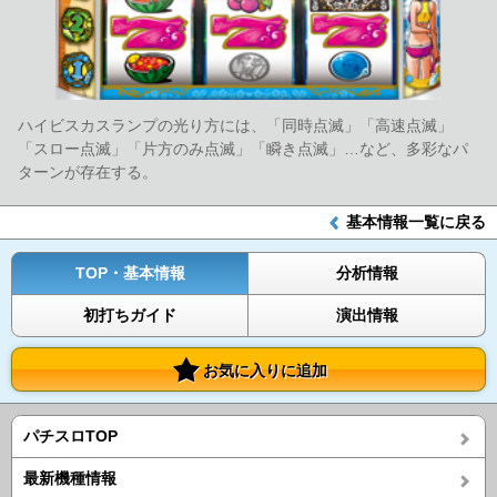
ハイビスカスランプの光り方には、「同時点滅」「高速点滅」
「スロー点滅」「片方のみ点滅」「瞬き点滅」…など、多彩なパ
ターンが存在する。
基本情報一覧に戻る
TOP・基本情報
分析情報
初打ちガイド
演出情報
お気に入りに追加
パチスロTOP
最新機種情報