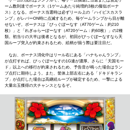
ーム数到達でボーナス（1ゲームあたり純増約3枚の擬似ボーナ
ス）となる。ボーナス当選時は必ずリール上の「ハイビスカスラ
ンプ」がレバーON時に点滅するため、毎ゲームランプから目が離
せないぞ。ボーナスは「びっぐぼーなす（AT70ゲーム：約210
枚）」と「れぎゅらーぼーなす（AT20ゲーム：約60枚）」の2種
類。初当りの大半は後者となるが、初回がびっぐぼーなすなら天
国ループ突入が約束されるため、絵柄が揃う際は要注目だ。
なお、ボーナス消化中はリール右にある「ハナちゃんランプ」
が点灯すれば、びっぐぼーなすの1G連が濃厚。さらに「天国モー
ド」以上への移行が約束されるため、予告音が鳴った場合はラン
プ点灯に期待しよう。また、筐体上部左右にある「ドキドキラン
プ」が点灯した場合は高継続ループが確定するため、一撃による
大量出玉獲得の大チャンスとなるぞ。