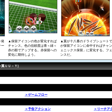
チ発
▲保留アイコンの色が変化すれば
▲翼が十八番のドライブシュート
テー
チャンス。色の信頼度は青＜緑＜
が保留アイコンに命中すればチャ
赤の順でアップする。赤保留への
ェニックス保留」に変化する。フ
変化に期待しよう。
ンスだ。
ン翼ＵＵ－Ｙ]
＞ゲームフロー
＞予告アクション
＞リーチア