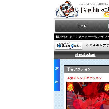
パチンコ・パチスロ総合コ
機種情報 TOP
>
メーカー一覧
>
サンセ
ＣＲＡキャプ
機種基本情報
演
予告アクション
４大チャンスアクション
出