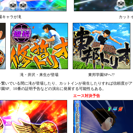
場キャラが滝
カット
滝・井沢・来生が登場
東邦学園SPへ!?
を繋いでいる間に滝が登場したり、カットインが発生したりすれば信頼度がア
園SP、10番の証明予告などの演出に発展する可能性もある。
エース対決予告