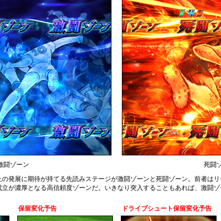
激闘ゾーン
死闘
上の発展に期待が持てる先読みステージが激闘ゾーンと死闘ゾーン。前者はリ
成立が濃厚となる高信頼度ゾーンだ。いきなり突入することもあれば、激闘ゾ
保留変化予告
ドライブシュート保留変化予告