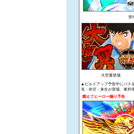
登
大空翼登場
▲ビルドアップ予告中にパス
滝・井沢・来生が登場、東邦学
燃えてヒーロー煽り予告