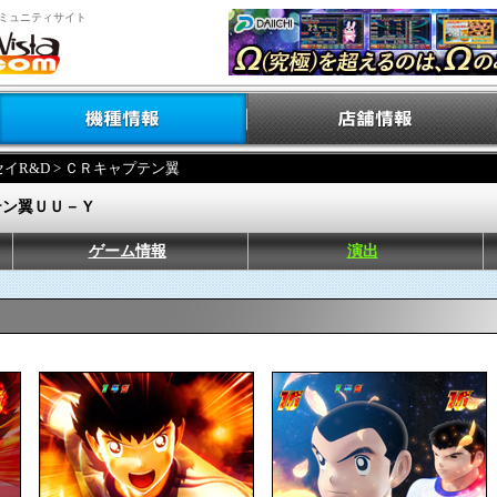
ミュニティサイト
イR&D
> ＣＲキャプテン翼
テン翼ＵＵ－Ｙ
ゲーム情報
演出