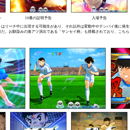
ト
10番の証明予告
入場予告
トはリーチ中に出現する可能生があり、それ以外は変動中やテンパイ後に発生
目だ。お馴染みの激アツ演出である「サンセイ柄」も搭載されており、こちら