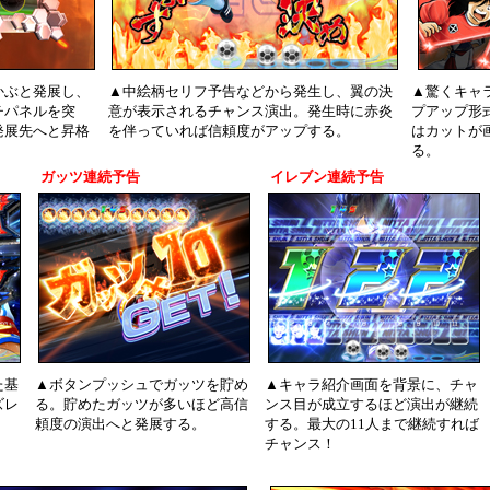
かぶと発展し、
▲中絵柄セリフ予告などから発生し、翼の決
▲驚くキャ
チパネルを突
意が表示されるチャンス演出。発生時に赤炎
プアップ形
発展先へと昇格
を伴っていれば信頼度がアップする。
はカットが
る。
ガッツ連続予告
イレブン連続予告
た基
▲ボタンプッシュでガッツを貯め
▲キャラ紹介画面を背景に、チャ
ズレ
る。貯めたガッツが多いほど高信
ンス目が成立するほど演出が継続
頼度の演出へと発展する。
する。最大の11人まで継続すれば
チャンス！