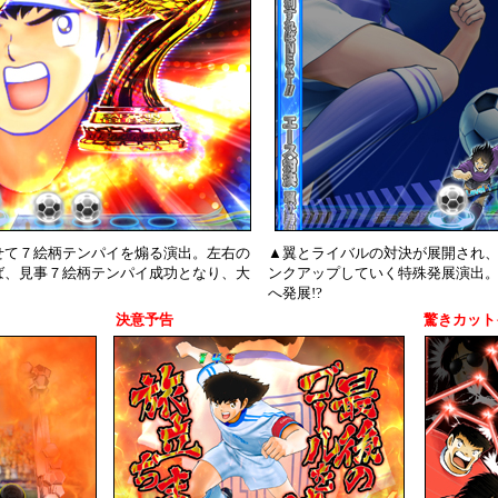
せて７絵柄テンパイを煽る演出。左右の
▲翼とライバルの対決が展開され
ば、見事７絵柄テンパイ成功となり、大
ンクアップしていく特殊発展演出。
へ発展!?
決意予告
驚きカット