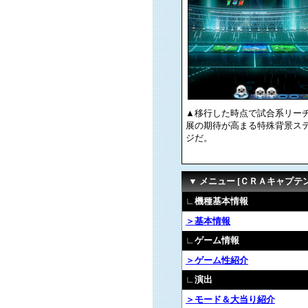
▲移行した時点で試合系リー
展の期待が高まる特殊背景ス
ジだ。
▼ メニュー [ＣＲＡキャプテ
∟機種基本情報
＞基本情報
∟ゲーム情報
＞ゲーム性紹介
∟演出
＞モード＆大当り紹介