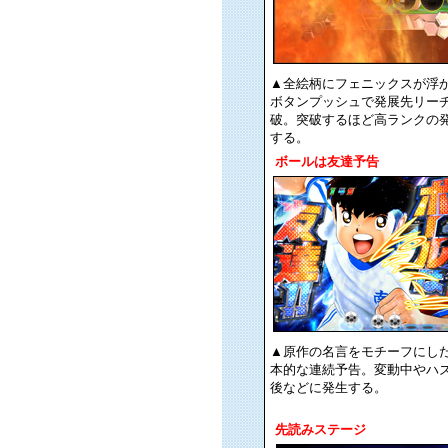
▲全絵柄にフェニックスが浮
ボタンプッシュで発展先リー
破。突破するほど高ランクの
する。
ボールは友達予告
▲原作の名言をモチーフにし
本的な連続予告。変動中やハ
後などに発生する。
先読みステージ