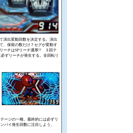
て演出変動回数を決定する。演出
て、保留の数だけ７セグが変動す
ーチはSPリーチ濃厚!? ３回テ
最後は必ずリーチが発生する。全回転リ
ステージの一種。最終的には必ずリ
テンパイ発生回数に注目しよう。