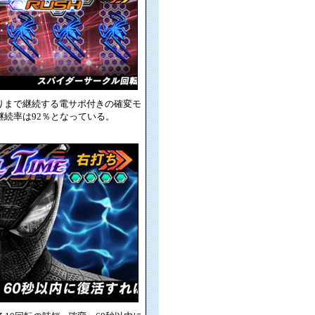
りまで継続する電サポ付きの確変モ
継続率は92％となっている。