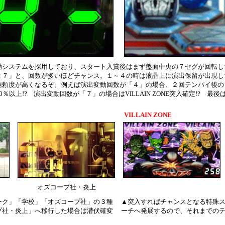
動システムを採用しており、スタート入賞後はまず盤面中央の７セグが回転し
＜７」と、回数が多いほどチャンス。１～４の時は液晶上に演出保留が出現し
頼度が高くなるぞ。例えば演出変動回数が「４」の場合、２回テンパイ後のリ
％以上!? 演出変動回数が「７」の場合はVILLAIN ZONE突入確定!? 
VILLAIN ZONE
オズコープ社・炎上
ーク」「学校」「オズコープ社」の３種
▲突入すればチャンスとなる特殊
プ社・炎上」へ移行した場合は潜伏確変
ーチへ発展するので、それまでの