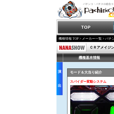
パチンコ・パチスロ総合コ
機種情報 TOP
>
メーカー一覧
>
パチ
ＣＲアメイジ
機種基本情報
演
モード＆大当り紹介
スパイダー変動システム
出