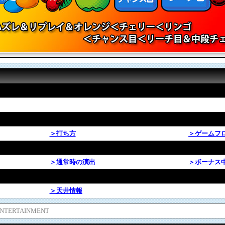
＞打ち方
＞ゲームフ
＞通常時の演出
＞ボーナス
＞天井情報
 ENTERTAINMENT