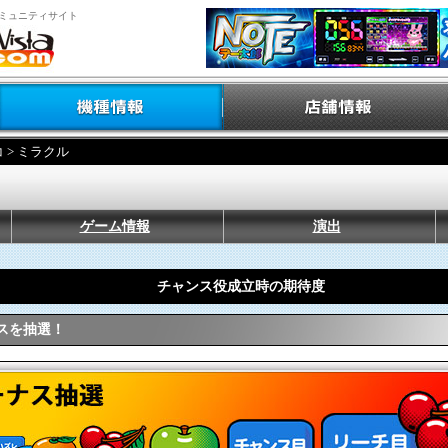
ミュニティサイト
コ
> ミラクル
ゲーム情報
演出
チャンス役成立時の期待度
スを抽選！