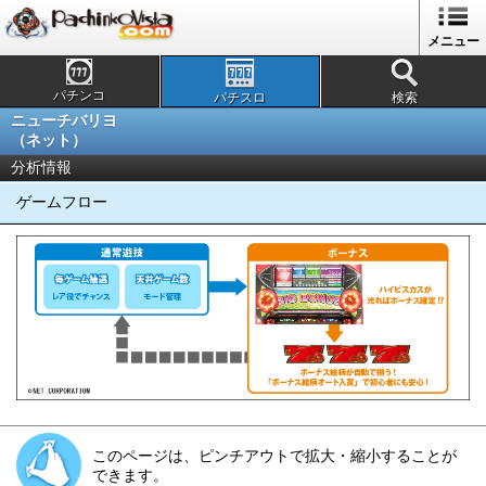
メニュー
パチンコ
パチスロ
検索
ニューチバリヨ
（ネット）
分析情報
ゲームフロー
このページは、ピンチアウトで拡大・縮小することが
できます。