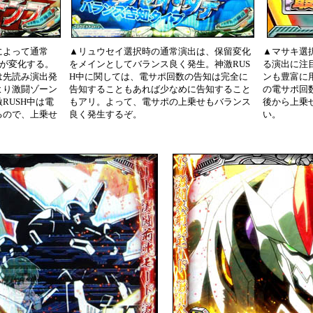
によって通常
▲リュウセイ選択時の通常演出は、保留変化
▲マサキ選
プが変化する。
をメインとしてバランス良く発生。神激RUS
る演出に注
は先読み演出発
H中に関しては、電サポ回数の告知は完全に
ンも豊富に
より激闘ゾーン
告知することもあれば少なめに告知すること
の電サポ回
RUSH中は電
もアリ。よって、電サポの上乗せもバランス
後から上乗
るので、上乗せ
良く発生するぞ。
い。