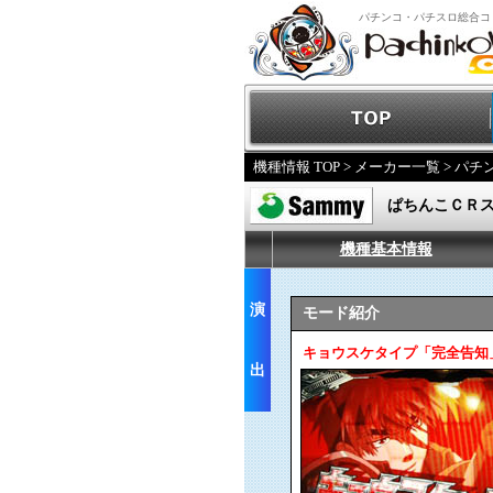
パチンコ・パチスロ総合コ
機種情報 TOP
>
メーカー一覧
>
パチ
ぱちんこＣＲ
機種基本情報
演
モード紹介
キョウスケタイプ「完全告知
出