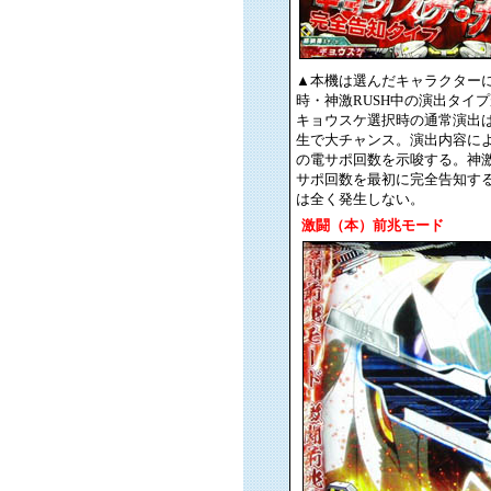
▲本機は選んだキャラクター
時・神激RUSH中の演出タイ
キョウスケ選択時の通常演出
生で大チャンス。演出内容に
の電サポ回数を示唆する。神激
サポ回数を最初に完全告知す
は全く発生しない。
激闘（本）前兆モード