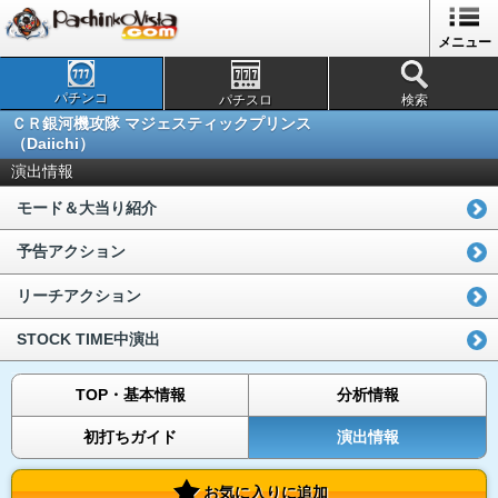
メニュー
パチンコ
パチスロ
検索
ＣＲ銀河機攻隊 マジェスティックプリンス
（Daiichi）
演出情報
モード＆大当り紹介
予告アクション
リーチアクション
STOCK TIME中演出
TOP・基本情報
分析情報
初打ちガイド
演出情報
お気に入りに追加